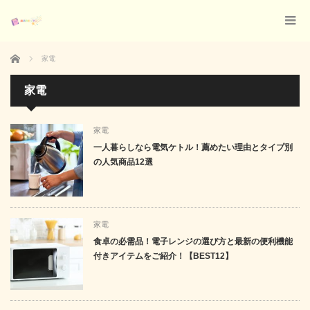
ホーム
家電
家電
家電
一人暮らしなら電気ケトル！薦めたい理由とタイプ別
の人気商品12選
家電
食卓の必需品！電子レンジの選び方と最新の便利機能
付きアイテムをご紹介！【BEST12】