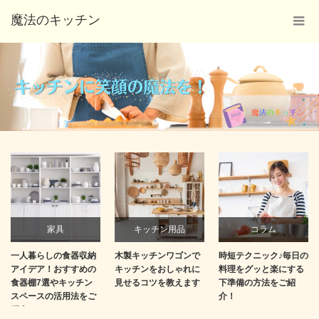
家具
キッチン用品
コラム
一人暮らしの食器収納
木製キッチンワゴンで
時短テクニック♪毎日の
アイデア！おすすめの
キッチンをおしゃれに
料理をグッと楽にする
食器棚7選やキッチン
見せるコツを教えます
下準備の方法をご紹
スペースの活用法をご
介！
紹介！