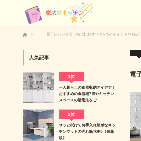
ホーム
電子レンジを買う時に比較すべき5つのポイントを解説
人気記事
電
1位
一人暮らしの食器収納アイデア！
おすすめの食器棚7選やキッチン
スペースの活用法をご…
2位
サッと拭けてお手入れ簡単なキッ
チンマットの売れ筋TOP5《最新
版》