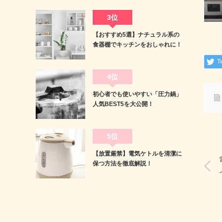
3位
【おすすめ5選】ナチュラル系の
食器棚でキッチンをおしゃれに！
T
4位
初心者でも使いやすい「圧力鍋」
人気BEST5を大公開！
5位
【放置厳禁】電気ケトルを清潔に
保つ方法を徹底解説！